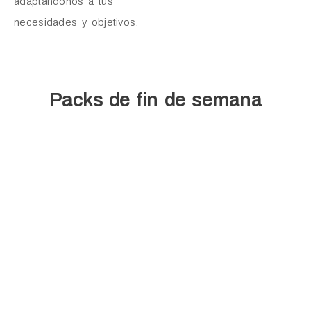
adaptándonos a tus
necesidades y objetivos.
Packs de fin de semana
Fotografía
Fotografía
Entroido
rebecos y
rebecos
de
orquídeas
y
Ourense
(Primavera)
Otoño
(Felos
Ver
y
Ver Pack
Pack
Pantalla
Ver
Pack